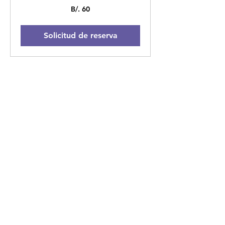
60
B/. 60
balboas
panameños
Solicitud de reserva